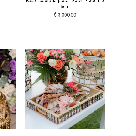
m
Base cuadrada plata- 30cm x 30cm x
5cm
$ 3,000.00