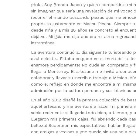
¡Hola! Soy Brenda Junco y quiero compartirte mi his
sin imaginar que sería una revelación de mi vocaci
recorrer el mundo buscando piezas que me emoci
propósito justamente en Machu Picchu. Siempre tu
desde niña y a mis 28 años se concretó el encuen
déjà vu. Mi guía me dijo que era mi alma regresan
instantánea.
La aventura continuó al día siguiente turisteando 
azul celeste.. Estaba colgado en el muro del tall
enamoré perdidamente! No dudé en comprarlo y fue
llegar a Monterrey. El artesano me invitó a conocer
colaborar y llevar su increíble trabajo a México. 
como el reflejo en donde me encontré a mi misma
admiración por la cultura peruana y sus técnicas a
En el año 2012 diseñé la primera colección de bas
aquel artesano y me aventuré a hacer mi primera 
sabía realmente si llegaría todo bien, a tiempo, y
Llegaron mis primeras cajas, fui abriendo cada bas
belleza! Superaron mis expectativas, habían llega
con amigas y vecinas y ¡me quede sin una sola pie