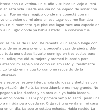
toria con La Vetrina. En el año 2011 hice un viaje a Perú
ón en esta vida. Desde ese día no he dejado de soñar con
onan. Fue un viaje mágico donde me conecté con mi
ve una visión de mi alma en ese lugar que me llamaba
tro. En el momento que pisé ese lugar tuve una especie de
do a un lugar donde ya había estado. La conexión fue
por las calles de Cusco. De repente vi un espejo beige con
ersito de un artesano en una pequeña casa de piedra. ¡Me
 toda una odisea llevarlo conmigo en tres vuelos para
 su taller, me dió su tarjeta y prometí buscarlo para
Aún atesoro mi espejo sol como un amuleto y literalmente
. Lo tengo en mi cuarto como un recuerdo de la
rtesanales.
es y espejos, estuve intercambiando ideas y sketches con
importación de Perú. La incertidumbre era muy grande. No
 apegado a los diseños y colores que yo había ideado.
e emocionada. Las vi por primera vez y lo sentí.. ¡eran una
do a mi vida para quedarse. Organicé una venta en mi casa
za en un día! La suerte estaba echada.. Había nacido La